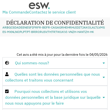
Ma Commande
Contactez le service client
DÉCLARATION DE CONFIDENTIALITÉ
AR
BG
CS
DA
DE
EN
ES
FI
FR
FR-BE
FR-CA
GA
GR
HE
HR
HU
ID
IT
JA
KO
LA
LT
LV
MS
ES-MX
NL
NO
PL
PT
PT-BR
RO
RU
SV
TH
TR
TW
UK
VI-VN
ZH-HANT
ZH-HK
Cet avis a été mis à jour pour la dernière fois le 04/05/2026
Qui sommes-nous?
Quelles sont les données personnelles que nous
collectons et traitons vous concernant
Pourquoi nous collectons et utilisons vos
données personnelles et la base juridique sur laquelle
nous nous appuyons pour le faire